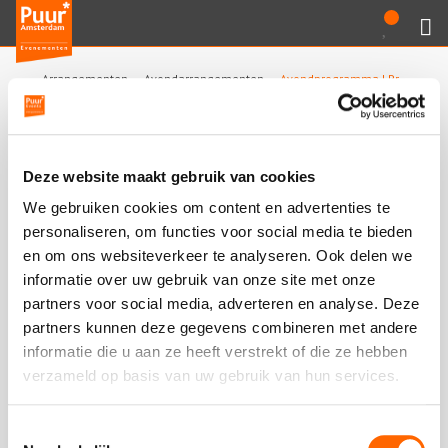
Puur*
Bewaarde
Zoeken
020-
uitjes
Amsterdam
M
6260016
bedrijfsuitjes
Arrangementen
Avondarrangementen
Avondprogramma | Proefwerk Amsterdam
Home
Avondprogramma | Proefwerk
Arrangementen
Amsterdam
Deze website maakt gebruik van cookies
Varen
We gebruiken cookies om content en advertenties te
Leer de smaken van de hoofdstad kennen samen met
personaliseren, om functies voor social media te bieden
jouw gezelschap, Amsterdam op haar best!
Sport en spel
en om ons websiteverkeer te analyseren. Ook delen we
informatie over uw gebruik van onze site met onze
Workshops
partners voor social media, adverteren en analyse. Deze
partners kunnen deze gegevens combineren met andere
Rondleidingen
informatie die u aan ze heeft verstrekt of die ze hebben
verzameld op basis van uw gebruik van hun services.
Locaties
Toestemmingsselectie
Feesten